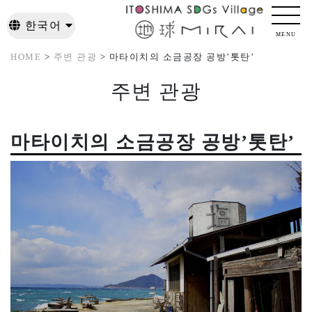
한국어
한국어
MENU
日本語
日本語
English
English
HOME
>
주변 관광
> 마타이치의 소금공장 공방’톳탄’
繁體中文
繁體中文
주변 관광
마타이치의 소금공장 공방’톳탄’