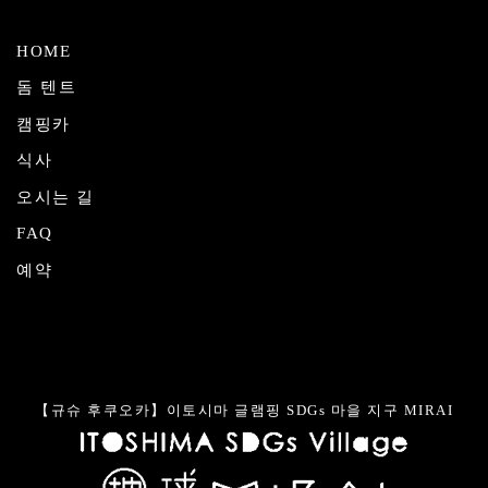
HOME
돔 텐트
캠핑카
식사
오시는 길
FAQ
예약
【규슈 후쿠오카】이토시마 글램핑 SDGs 마을 지구 MIRAI