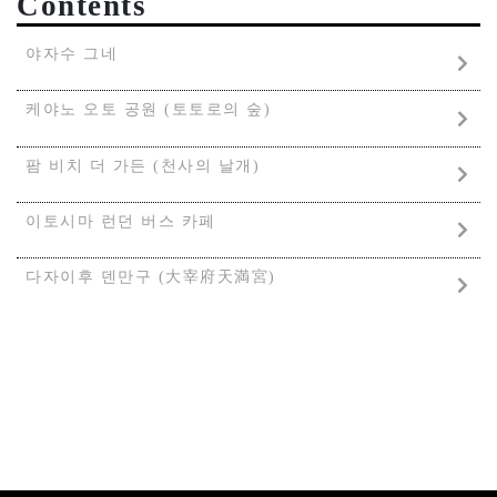
Contents
야자수 그네
케야노 오토 공원 (토토로의 숲)
팜 비치 더 가든 (천사의 날개)
이토시마 런던 버스 카페
다자이후 덴만구 (大宰府天満宮)